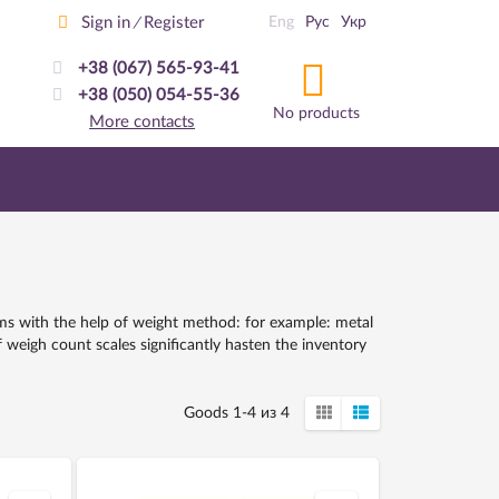
Sign in
Register
Eng
Рус
Укр
/
+38 (067) 565-93-41
+38 (050) 054-55-36
No products
More contacts
ems with the help of weight method: for example: metal
 weigh count scales significantly hasten the inventory
Goods 1-4 из 4