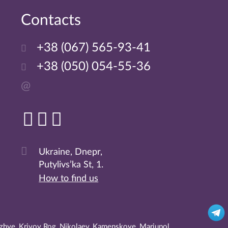
Сontacts
+38 (067) 565-93-41
+38 (050) 054-55-36
@
Ukraine, Dnepr,
Putylivs’ka St, 1.
How to find us
orozhye, Krivoy Rog, Nikolaev, Kamenskoye, Mariupol,