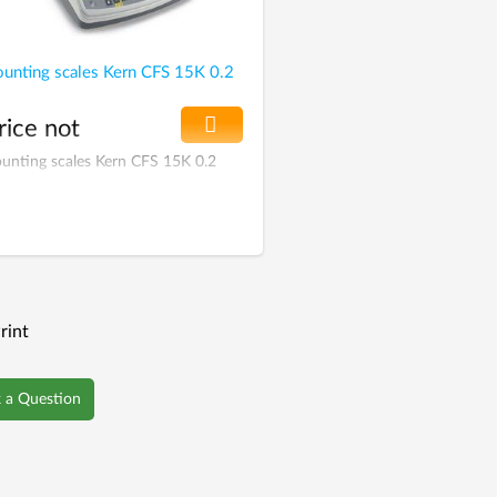
unting scales Kern CFS 15K 0.2
rice not
pecified
unting scales Kern CFS 15K 0.2
rint
 a Question