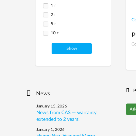
1 г
2 г
Co
5 г
10 г
P
s
Co
Show
P
News
January 15, 2026
Ask
News from CAS — warranty
extended to 2 years!
January 1, 2026