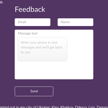
g,
Feedback
Write your phone in text
messages and we'll get back
to you
Send
carried out in any city of Ukraine: Kiev, Kharkov, Odessa, Lviv, Zap