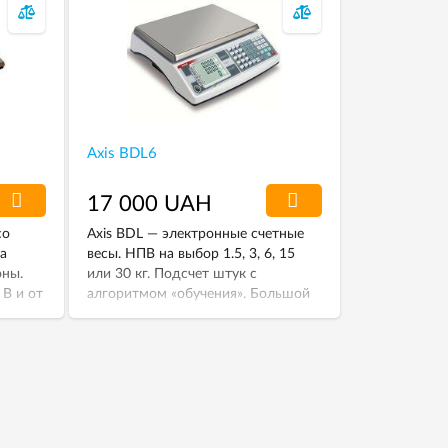
Axis BDL6
17 000 UAH
со
Axis BDL — электронные счетные
а
весы. НПВ на выбор 1.5, 3, 6, 15
оны.
или 30 кг. Подсчет штук с
 В и от
алгоритмом «обучения». Большой
 НПВ —
ЖК дисплей с отображением
общей массы, массы одной штуки
и количества штук.