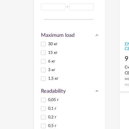
-
Maximum load
30 кг
EN
С
15 кг
9
6 кг
Сч
3 кг
СВ
1,5 кг
ма
ма
жи
Readability
по
0,05 г
с 
0,1 г
0,2 г
0,5 г