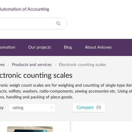
Automation of Accounting
Search
tomation
Our projects
Blog
About Avtoves
ves
Products and services
Electronic counting scales
ctronic counting scales
ronic weigh count scales are for weighing and counting of single-type it
cts, wiffets, washers, radio-components, sewing accessories etc. Using of
ss, handling and packing of piece goods.
Compare
(0)
by