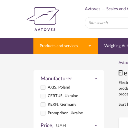
Avtoves — Scales and 
AVTOVES
Products and services
Weighing Au
Avto
Ele
Manufacturer
Elect
AXIS, Poland
produ
proce
CERTUS, Ukraine
KERN, Germany
Sort 
Prompribor, Ukraine
Price,
UAH