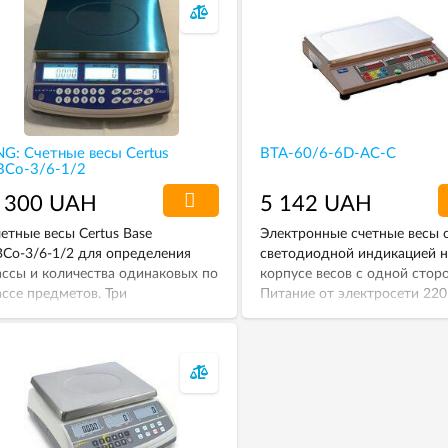
G: Счетные весы Certus
ВТА-60/6-6D-АС-С
ВСо-3/6-1/2
 300 UAH
5 142 UAH
етные весы Certus Base
Электронные счетные весы 
Со-3/6-1/2 для определения
светодиодной индикацией н
ссы и количества одинаковых по
корпусе весов с одной стор
ссе предметов. Три
Питание от электросети 220
дкокристаллических дисплея с
встроенного аккумулятора.
дсветкой. Можно заказать весы
6, 15 или 30 кг.
НПВ 3, 6, 15 или 30 кг.