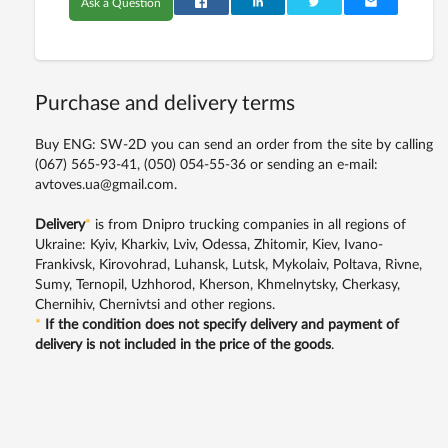
Ask a Question
Purchase and delivery terms
Buy ENG: SW-2D you can send an order from the site by calling
(067) 565-93-41,
(050) 054-55-36
or sending an e-mail:
avtoves.ua@gmail.com.
Delivery
*
is from Dnipro trucking companies in all regions of
Ukraine: Kyiv, Kharkiv, Lviv, Odessa, Zhitomir, Kiev, Ivano-
Frankivsk, Kirovohrad, Luhansk, Lutsk, Mykolaiv, Poltava, Rivne,
Sumy, Ternopil, Uzhhorod, Kherson, Khmelnytsky, Cherkasy,
Chernihiv, Chernivtsi and other regions.
*
If the condition does not specify delivery and payment of
delivery is not included in the price of the goods
.