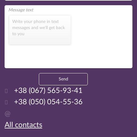
Write your phone in text
messages and we'll get back
to you
Send
+38 (067) 565-93-41
+38 (050) 054-55-36
@
All contacts