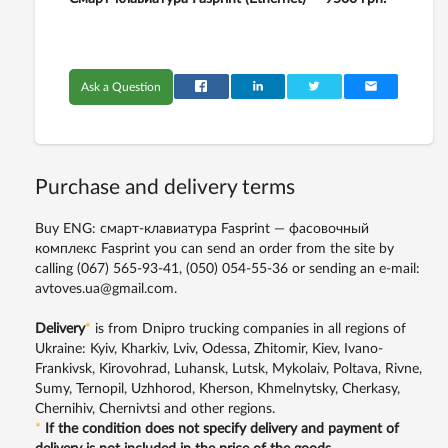
Ask a Question
Purchase and delivery terms
Buy ENG: смарт-клавиатура Fasprint — фасовочный
комплекс Fasprint you can send an order from the site by
calling
(067) 565-93-41,
(050) 054-55-36
or sending an e-mail:
avtoves.ua@gmail.com.
Delivery
*
is from Dnipro trucking companies in all regions of
Ukraine: Kyiv, Kharkiv, Lviv, Odessa, Zhitomir, Kiev, Ivano-
Frankivsk, Kirovohrad, Luhansk, Lutsk, Mykolaiv, Poltava, Rivne,
Sumy, Ternopil, Uzhhorod, Kherson, Khmelnytsky, Cherkasy,
Chernihiv, Chernivtsi and other regions.
*
If the condition does not specify delivery and payment of