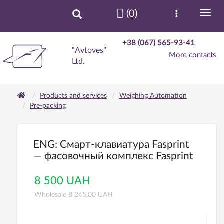
(0)
+38 (067) 565-93-41
“Avtoves”
More contacts
Ltd.
Products and services
Weighing Automation
Pre-packing
ENG: Смарт-клавиатура Fasprint
— фасовочный комплекс Fasprint
8 500 UAH
Wholesale 8 245,00 UAH