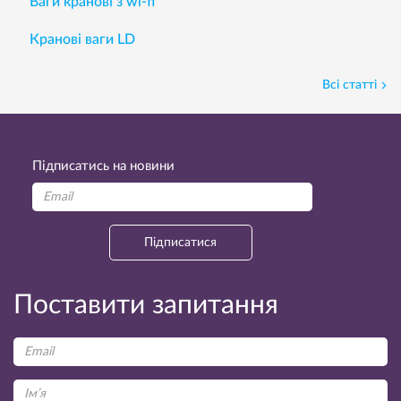
Ваги кранові з wi-fi
Кранові ваги LD
Всі статті
Підписатись на новини
Підписатися
Поставити запитання