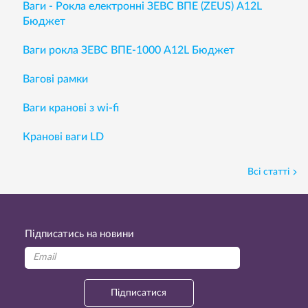
Ваги - Рокла електронні ЗЕВС ВПЕ (ZEUS) A12L
Бюджет
Ваги рокла ЗЕВС ВПЕ-1000 А12L Бюджет
Вагові рамки
Ваги кранові з wi-fi
Кранові ваги LD
Всі статті
Підписатись на новини
Підписатися