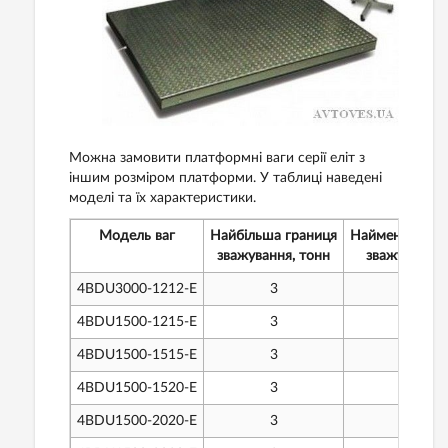
Можна замовити платформні ваги серії еліт з
іншим розміром платформи. У таблиці наведені
моделі та їх характеристики.
Модель ваг
Найбільша границя
Найменша гра
зважування, тонн
зважування, 
4BDU3000-1212-Е
3
20
4BDU1500-1215-Е
3
20
4BDU1500-1515-Е
3
20
4BDU1500-1520-Е
3
20
4BDU1500-2020-Е
3
20