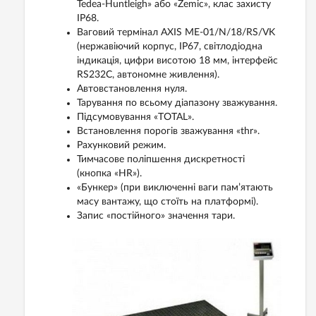
Tedea-Huntleigh» або «Zemic», клас захисту
IP68.
Ваговий термінал AXIS ME-01/N/18/RS/VK
(нержавіючий корпус, IP67, світлодіодна
індикація, цифри висотою 18 мм, інтерфейс
RS232C, автономне живлення).
Автовстановлення нуля.
Тарування по всьому діапазону зважування.
Підсумовування «TOTAL».
Встановлення порогів зважування «thr».
Рахунковий режим.
Тимчасове поліпшення дискретності
(кнопка «HR»).
«Бункер» (при виключенні ваги пам’ятають
масу вантажу, що стоїть на платформі).
Запис «постійного» значення тари.