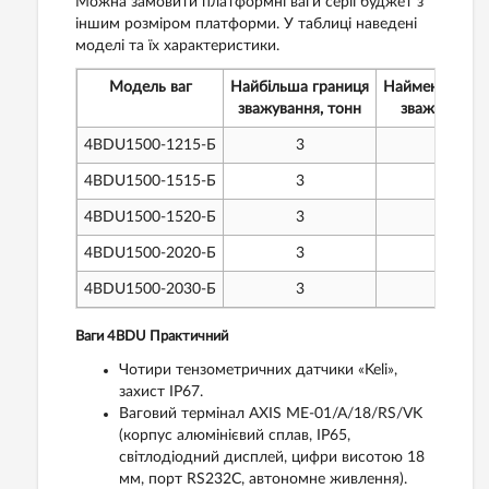
Можна замовити платформні ваги серії буджет з
іншим розміром платформи. У таблиці наведені
моделі та їх характеристики.
Модель ваг
Найбільша границя
Найменша гра
зважування, тонн
зважування, 
4BDU1500-1215-Б
3
20
4BD
U
1500-1515-Б
3
20
4BD
U
1500-1520-Б
3
20
4BD
U
1500-2020-Б
3
20
4BD
U
1500-2030-Б
3
20
Ваги 4BDU Практичний
Чотири тензометричних датчики «Keli»,
захист IP67.
Ваговий термінал AXIS ME-01/A/18/RS/VK
(корпус алюмінієвий сплав, IP65,
світлодіодний дисплей, цифри висотою 18
мм, порт RS232C, автономне живлення).