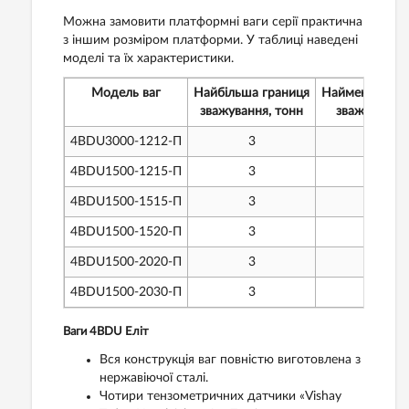
Можна замовити платформні ваги серії практична
з іншим розміром платформи. У таблиці наведені
моделі та їх характеристики.
Модель ваг
Найбільша границя
Найменша гра
зважування, тонн
зважування,
4BDU3000-1212-П
3
20
4BDU1500-1215-П
3
20
4BD
U
1500-1515-П
3
20
4BD
U
1500-1520-П
3
20
4BD
U
1500-2020-П
3
20
4BD
U
1500-2030-П
3
20
Ваги 4BDU Еліт
Вся конструкція ваг повністю виготовлена ​​з
нержавіючої сталі.
Чотири тензометричних датчики «Vishay