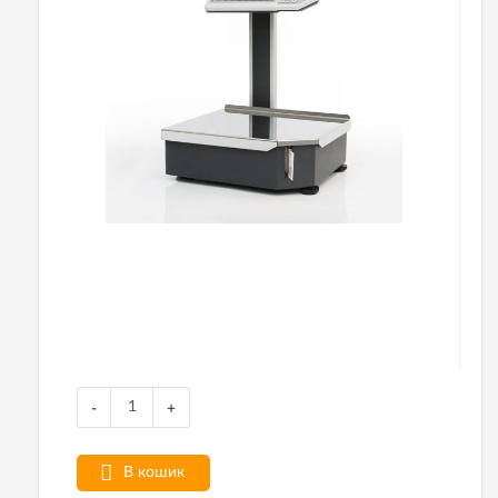
-
+
В кошик