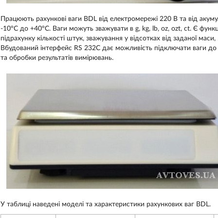
Працюють рахункові ваги BDL від електромережі 220 В та від акуму
-10°C до +40°C. Ваги можуть зважувати в g, kg, lb, oz, ozt, ct. Є фун
підрахунку кількості штук, зважування у відсотках від заданої маси
Вбудований інтерфейс RS 232C дає можливість підключати ваги до 
та обробки результатів вимірювань.
У таблиці наведені моделі та характеристики рахункових ваг BDL.