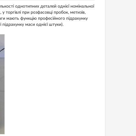
лькості однотипних деталей однієї номінальної
у торгівлі при розфасовці пробок, метизів,
аги мають функцію професійного підрахунку
 підрахунку маси однієї штуки).