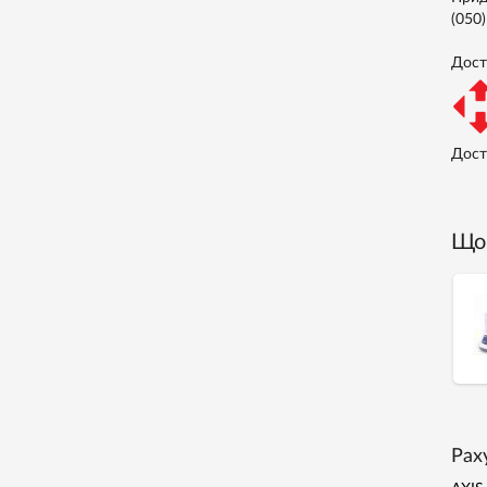
(050
Доста
Дост
Що 
Рах