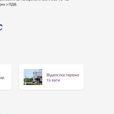
ціни з ПДВ.
Відеоспостереження
вар
та ваги