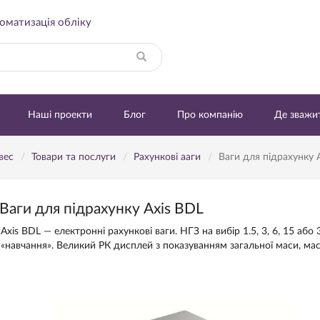
томатизацiя облiку
Знайти
Наші проекти
Блог
Про компанію
Де зважи
вес
Товари та послуги
Рахункові ааги
Ваги для підрахунку 
Ваги для підрахунку Axis BDL
Axis BDL — електронні рахункові ваги. НГЗ на вибір 1.5, 3, 6, 15 аб
«навчання». Великий РК дисплей з показуванням загальної маси, маси