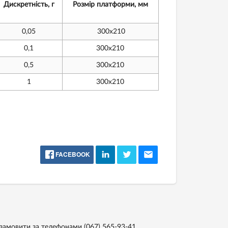
Дискретність, г
Розмір платформи, мм
0,05
300х210
0,1
300х210
0,5
300х210
1
300х210
FACEBOOK
, замовити за телефонами
(067) 565-93-41,