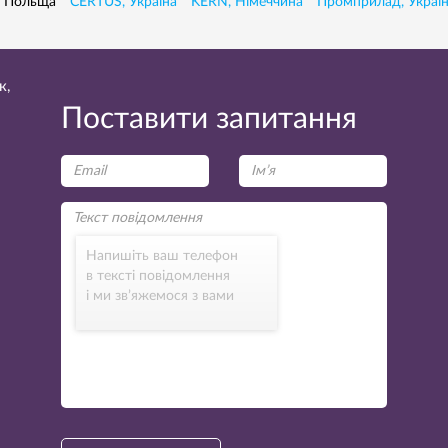
, Польща
CERTUS, Україна
KERN, Німеччина
Промприлад, Украї
к,
Поставити запитання
Напишіть ваш телефон
в тексті повідомлення
і ми зв’яжемося з вами