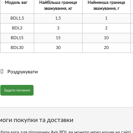
Модель ваг
Найбільша границя
Найменша границя
зважування, кг
зважування, г
BDL1,5
1,5
1
BDL3
3
2
BDL15
15
10
BDL30
30
20
Роздрукувати
Задати питання
оги покупки та доставки
бати ваги для підрахунку Axis BDL ви можете через кошик на сайті