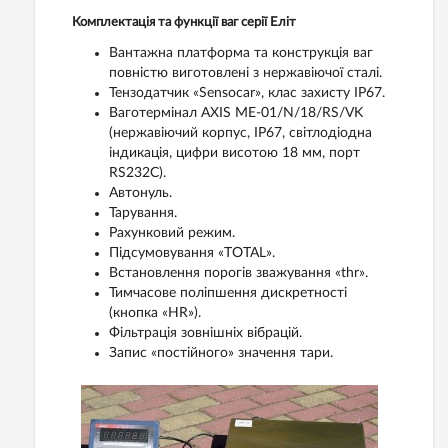
Комплектація та функції ваг серії Еліт
Вантажна платформа та конструкція ваг
повністю виготовлені з нержавіючої сталі.
Тензодатчик «Sensocar», клас захисту IP67.
Ваготермінал AXIS ME-01/N/18/RS/VK
(нержавіючий корпус, IP67, світлодіодна
індикація, цифри висотою 18 мм, порт
RS232C).
Автонуль.
Тарування.
Рахунковий режим.
Підсумовування «TOTAL».
Встановлення порогів зважування «thr».
Тимчасове поліпшення дискретності
(кнопка «HR»).
Фільтрація зовнішніх вібрацій.
Запис «постійного» значення тари.