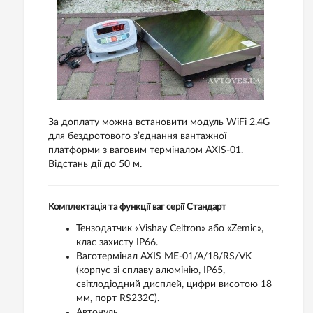
За доплату можна встановити модуль WiFi 2.4G
для бездротового з’єднання вантажної
платформи з ваговим терміналом AXIS-01.
Відстань дії до 50 м.
Комплектація та функції ваг серії Стандарт
Тензодатчик «Vishay Celtron» або «Zemic»,
клас захисту IP66.
Ваготермінал AXIS ME-01/A/18/RS/VK
(корпус зі сплаву алюмінію, IP65,
світлодіодний дисплей, цифри висотою 18
мм, порт RS232C).
Автонуль.