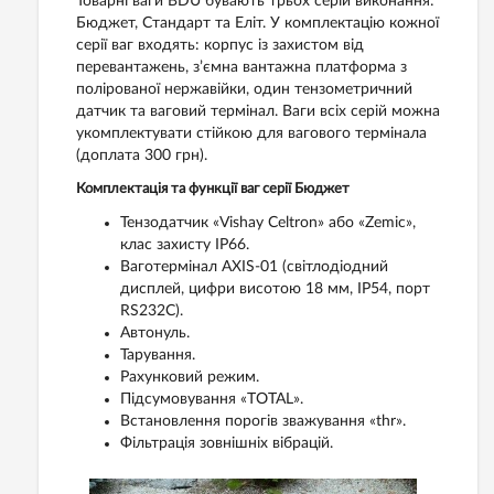
Товарні ваги BDU бувають трьох серій виконання:
Бюджет, Стандарт та Еліт. У комплектацію кожної
серії ваг входять: корпус із захистом від
перевантажень, з’ємна вантажна платформа з
полірованої нержавійки, один тензометричний
датчик та ваговий термінал. Ваги всіх серій можна
укомплектувати стійкою для вагового термінала
(доплата 300 грн).
Комплектація та функції ваг серії Бюджет
Тензодатчик «Vishay Celtron» або «Zemic»,
клас захисту IP66.
Ваготермінал AXIS-01 (світлодіодний
дисплей, цифри висотою 18 мм, IP54, порт
RS232C).
Автонуль.
Тарування.
Рахунковий режим.
Підсумовування «TOTAL».
Встановлення порогів зважування «thr».
Фільтрація зовнішніх вібрацій.