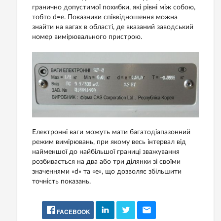
гранично допустимої похибки, які рівні між собою,
тобто d=е. Показники співвідношення можна
знайти на вагах в області, де вказаний заводський
номер вимірювального пристрою.
Електронні ваги можуть мати багатодіапазонний
режим вимірювань, при якому весь інтервал від
найменшої до найбільшої границі зважування
розбивається на два або три ділянки зі своїми
значеннями «d» та «e», що дозволяє збільшити
точність показань.
FACEBOOK