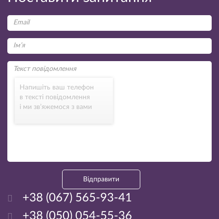
Напишіть ваш телефон
в тексті повідомлення
і ми зв’яжемося з вами
Відправити
+38 (067) 565-93-41
+38 (050) 054-55-36