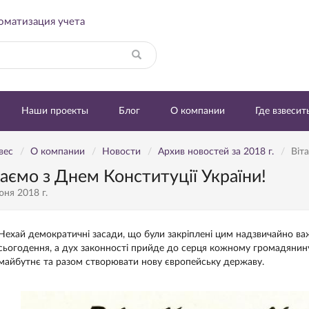
томатизация учета
Найти
Наши проекты
Блог
О компании
Где взвесит
вес
О компании
Новости
Архив новостей за 2018 г.
Віт
таємо з Днем Конституції України!
юня 2018 г.
Нехай демократичні засади, що були закріплені цим надзвичайно в
сьогодення, а дух законності прийде до серця кожному громадянин
майбутнє та разом створювати нову європейську державу.