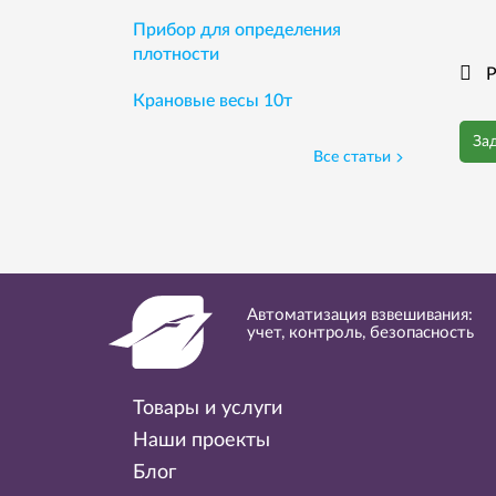
Прибор для определения
плотности
Р
Крановые весы 10т
За
Все статьи
Автоматизация взвешивания:
учет, контроль, безопасность
Товары и услуги
Наши проекты
Блог