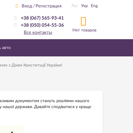
Вход
Регистрация
Рус
Укр
Eng
/
+38 (067) 565-93-41
+38 (050) 054-55-36
Нет товаров
Все контакты
ь авто
аємо з Днем Конституції України!
ажливим документом стануть реаліями нашого
у нашої держави. Давайте сподіватися у краще