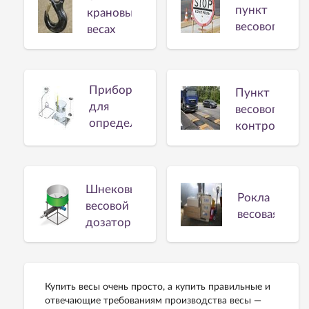
пункт
крановых
весового
весах
контроля
Прибор
Пункт
для
весового
определения
контроля
плотности
Шнековый
Рокла
весовой
весовая
дозатор
Купить весы очень просто, а купить правильные и
отвечающие требованиям производства весы —