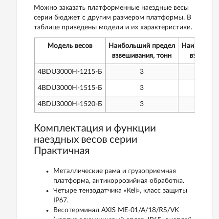
Можно заказать платформенные наездные весы
серии бюджет с другим размером платформы. В
таблице приведены модели и их характеристики.
Модель весов
Наибольший предел
Наименьши
взвешивания, тонн
взвешива
4BDU3000H-1215-Б
3
20
4BDU3000H-1515-Б
3
20
4BDU3000H-1520-Б
3
20
Комплектация и функции
наездных весов серии
Практичная
Металлические рама и грузоприемная
платформа, антикоррозийная обработка.
Четыре тензодатчика «Keli», класс защиты
IP67.
Весотерминал AXIS ME-01/A/18/RS/VK