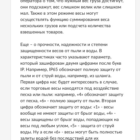
оператора о том, что нужный вес груза достигнут,
они подскажут, вес слишком велик или слишком
мал. Также в этом режиме весы могут
осуществлять функцию суммирования веса
нескольких грузов или подсчета количества
взвешенных товаров.
Еще – о прочности, надежности и степени
защищенности весов от пыли и воды. В
характеристиках часто указывают параметр,
который зашифрован двумя цифрами после букв
IP. Например, IP65 обозначает полную защиту от
пыли и от струй воды, например, из шланга.
Первая цифра нас будет интересовать в случае,
если торговые весы находятся под воздействие
песка или пыли: например, «4» обозначает защиту
от песка, «6» - полную защиту от пыли. Вторая
цифра обозначает защиту от воды: «1» - весы
вообще не имеют защиты от брызг воды, «4» -
весы защищены от брызг воды, попадающих на
весы под любым углом, «5» - защита от струй
воды. Ну а если «6» - весы могут быть полностью
залиты водой без последствий для их