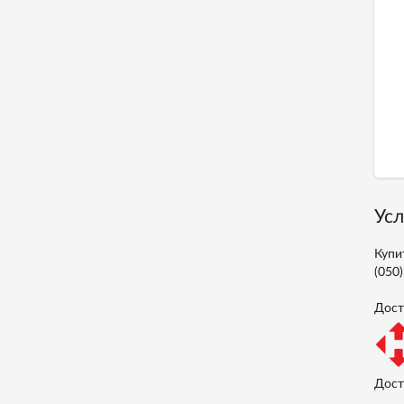
Усл
Купи
(050
Дост
Дост