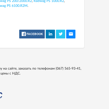
wag PS 200/2000.R2
,
Radwag PS 1000.R2
,
wag PS 6100.R2M
.
FACEBOOK
 на сайте, заказать по телефонам
(067) 565-93-41,
е цены с НДС.