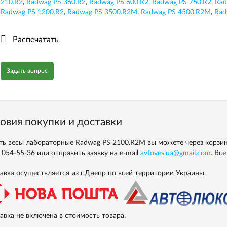
210.R2
,
Radwag PS 360.R2
,
Radwag PS 600.R2
,
Radwag PS 750.R2
,
Rad
Radwag PS 1200.R2
,
Radwag PS 3500.R2M
,
Radwag PS 4500.R2M
,
Rad
Распечатать
Задать вопрос
овия покупки и доставки
ть весы лабораторные Radwag PS 2100.R2M вы можете через корзину
) 054-55-36
или отправить заявку на e-mail
avtoves.ua@gmail.com
. Вс
авка осуществляется из г.Днепр по всей территории Украины.
авка не включена в стоимость товара.