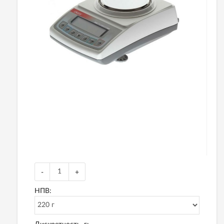
-
+
НПВ: